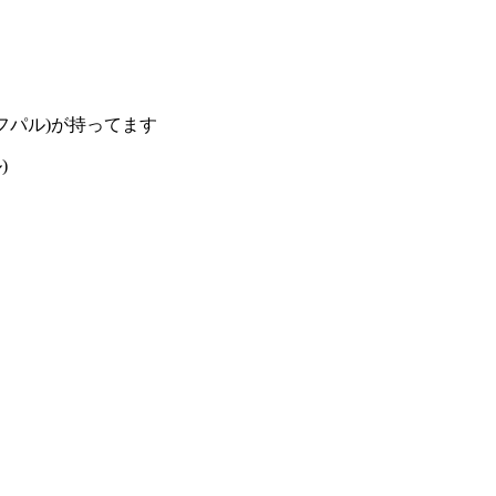
フパル)が持ってます
)